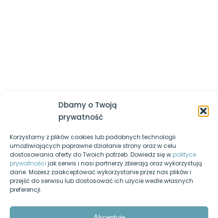
której powinieneś być lepszy jesteś ty sam z dnia
wczorajszego
Określanie wyglądu tabel
Logowanie / Zarejestruj się
Stylizowanie list punktowanych i
Regulamin serwisu
numerowanych
Polityka prywatności
Stylizowanie kontrolek formularzy
Nasz kanał YouTube
Pozycja elementu: static, absolute,
Egzamin-informatyk.pl
relative, fixed
Dbamy o Twoją
Egzamin-programista.pl
prywatność
Jednostki możliwe do użycia w
CSS
Korzystamy z plików cookies lub podobnych technologii
Pasja-informatyki.pl
umożliwiających poprawne działanie strony oraz w celu
Cheat sheet – lista właściwości
dostosowania oferty do Twoich potrzeb. Dowiedz się w
polityce
Blog informatyczny
CSS
prywatności
jak serwis i nasi partnerzy zbierają oraz wykorzystują
dane. Możesz zaakceptować wykorzystanie przez nas plików i
Fanpage na Facebooku
przejść do serwisu lub dostosować ich użycie wedle własnych
JavaScript
14
preferencji.
Forum dyskusyjne
SQL
10
Nasz podcast
Akceptuję