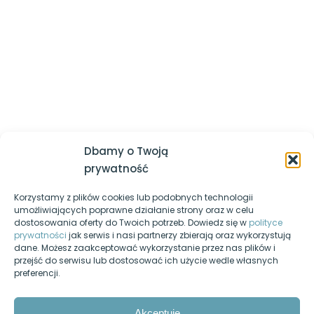
której powinieneś być lepszy jesteś ty sam z dnia
Pętle w JS
wczorajszego
Logowanie / Zarejestruj się
Tablice (kolekcje) w JS
Regulamin serwisu
Skrypty dokonujące obliczeń,
Polityka prywatności
parsowanie liczb
Nasz kanał YouTube
Skrypty przetwarzające napisy
Egzamin-informatyk.pl
Zmiana stylów elementów strony
Dbamy o Twoją
Egzamin-programista.pl
w skryptach
prywatność
Obiekty i funkcje wbudowane JS,
Korzystamy z plików cookies lub podobnych technologii
Pasja-informatyki.pl
które warto znać
umożliwiających poprawne działanie strony oraz w celu
dostosowania oferty do Twoich potrzeb. Dowiedz się w
polityce
Blog informatyczny
prywatności
jak serwis i nasi partnerzy zbierają oraz wykorzystują
Obsługa ciasteczek w JS
dane. Możesz zaakceptować wykorzystanie przez nas plików i
Fanpage na Facebooku
przejść do serwisu lub dostosować ich użycie wedle własnych
Skuteczne wyszukiwanie błędów,
preferencji.
Forum dyskusyjne
devtools
Nasz podcast
Akceptuję