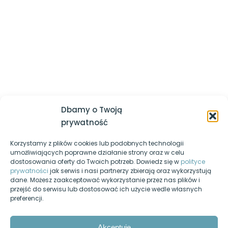
której powinieneś być lepszy jesteś ty sam z dnia
wczorajszego
Określanie wyglądu tabel
Logowanie / Zarejestruj się
Stylizowanie list punktowanych i
Regulamin serwisu
numerowanych
Polityka prywatności
Stylizowanie kontrolek formularzy
Nasz kanał YouTube
Pozycja elementu: static, absolute,
Egzamin-informatyk.pl
relative, fixed
Dbamy o Twoją
Egzamin-programista.pl
prywatność
Jednostki możliwe do użycia w
CSS
Korzystamy z plików cookies lub podobnych technologii
Pasja-informatyki.pl
umożliwiających poprawne działanie strony oraz w celu
Cheat sheet – lista właściwości
dostosowania oferty do Twoich potrzeb. Dowiedz się w
polityce
Blog informatyczny
CSS
prywatności
jak serwis i nasi partnerzy zbierają oraz wykorzystują
dane. Możesz zaakceptować wykorzystanie przez nas plików i
Fanpage na Facebooku
przejść do serwisu lub dostosować ich użycie wedle własnych
JavaScript
14
preferencji.
Forum dyskusyjne
SQL
10
Nasz podcast
Akceptuję