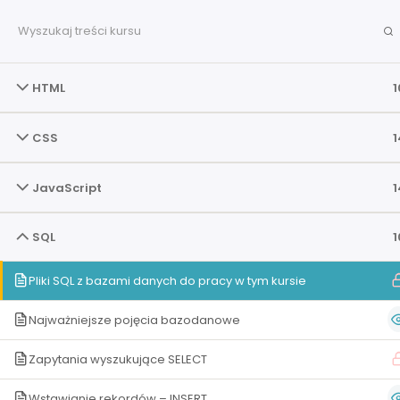
HTML
1
CSS
1
JavaScript
1
SQL
1
Mirosław Zelent i Damian Stelmach – zmieniamy naukę i
Pliki SQL z bazami danych do pracy w tym kursie
na bardziej przystępną. Wierzymy w nauczanie, które rozp
a nie takie, które wynika z przymusu. Naszym celem je
Najważniejsze pojęcia bazodanowe
wielokrotnie zadziwiający stopień przyswajalności materi
który pozwoli każdemu, kto tylko zechce popracować, st
Zapytania wyszukujące SELECT
mały krok lepszym w tym co robi. Temat po temacie, film 
wykład po wykładzie.
Wstawianie rekordów – INSERT