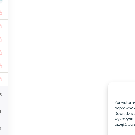
Egzamin-programista.pl
Profi
Nie pamiętasz hasła?
 od której
Zapamiętaj mnie
 - kursy online z kwalifikacji
INF.02
i
INF.03
, które pomog
 Mirosława Zelenta - nauczycieli znanych z kanału
Pasja
5
Korzystamy
poprawne d
5
Dowiedz si
wykorzystu
przejść do
2