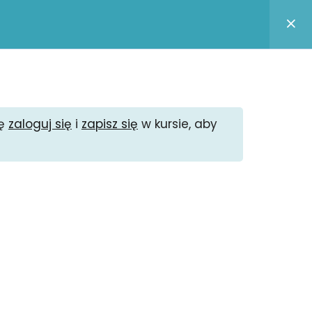
Logowanie / Zarejestruj się
amin serwisu
Polityka prywatności
zę
zaloguj się
i
zapisz się
w kursie, aby
-informatyki.pl
 informatyczny
age na Facebooku
m dyskusyjne
 podcast