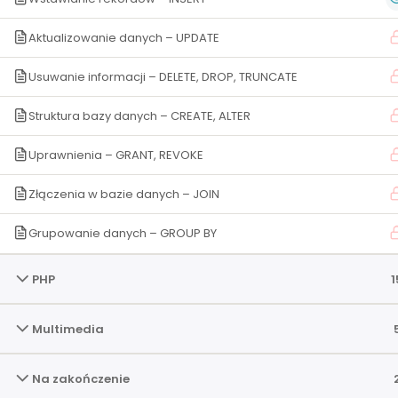
Motto: Nie porównuj siebie do innych – jedyną osobą
Aktualizowanie danych – UPDATE
powinieneś być lepszy jesteś ty sam z dnia wczorajszego
Usuwanie informacji – DELETE, DROP, TRUNCATE
Struktura bazy danych – CREATE, ALTER
2026 © Wszelkie prawa zastrzeżone. Zdaj informatyka
przygotowane przez Damiana Stelmacha i
Uprawnienia – GRANT, REVOKE
Złączenia w bazie danych – JOIN
Grupowanie danych – GROUP BY
PHP
1
Multimedia
Na zakończenie