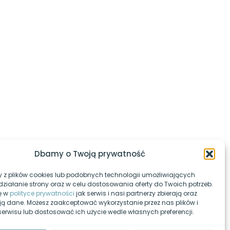
l Patronite
ą Ci zdać egzaminy w technikum,
 informatyki
w YouTube.
Dbamy o Twoją prywatność
 z plików cookies lub podobnych technologii umożliwiających
ziałanie strony oraz w celu dostosowania oferty do Twoich potrzeb.
ę w
polityce prywatności
jak serwis i nasi partnerzy zbierają oraz
ją dane. Możesz zaakceptować wykorzystanie przez nas plików i
 serwisu lub dostosować ich użycie wedle własnych preferencji.