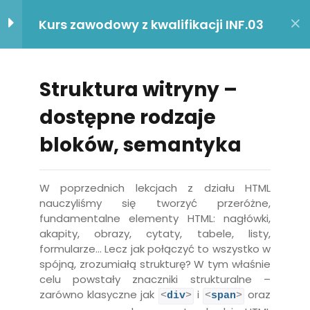
Logowanie / Zarejestruj się
Kurs zawodowy z kwalifikacji INF.03
Zalogować się
Zapisać się
Zalogować się
HTML
10
e
Struktura witryny –
Nie masz konta?
Zapisać się
Fundamentalne znaczniki w
ika
dostępne rodzaje
dokumencie HTML
bloków, semantyka
isu
Poprawne wypisywanie tekstów
Mirosław Zelent i Damian Stelmach – zmieniamy naukę
ności
Obrazy w HTML
informatyki na bardziej przystępną. Wierzymy w
W poprzednich lekcjach z działu HTML
nauczanie, które rozpala pasję, a nie takie, które wynika
nauczyliśmy się tworzyć przeróżne,
Co trzeba wiedzieć o
z przymusu. Naszym celem jest osiągać wielokrotnie
fundamentalne elementy HTML: nagłówki,
hiperłączach?
zadziwiający stopień przyswajalności materiału. Taki,
akapity, obrazy, cytaty, tabele, listy,
Nie pamiętasz hasła?
Zapamiętaj mnie
który pozwoli każdemu, kto tylko zechce popracować,
formularze… Lecz jak połączyć to wszystko w
Nagłówki h1 do h6
stawać się o mały krok lepszym w tym co robi. Temat
spójną, zrozumiałą strukturę? W tym właśnie
po temacie, film po filmie, wykład po wykładzie.
celu powstały znaczniki strukturalne –
Tworzenie tabel
zarówno klasyczne jak
i
oraz
Motto: Nie porównuj siebie do innych – jedyną osobą od
<
div
>
<
span
>