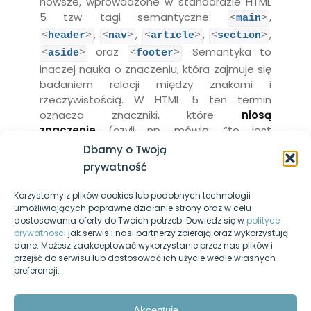
której powinieneś być lepszy jesteś ty sam z dnia
nowsze, wprowadzone w standardzie HTML
Listy punktowane i numerowane
wczorajszego
5 tzw. tagi semantyczne:
,
oraz lista definicji
<
main
>
Logowanie / Zarejestruj się
,
,
,
,
<
header
>
<
nav
>
<
article
>
<
section
>
Struktura witryny – dostępne
Regulamin serwisu
oraz
. Semantyka to
<
aside
>
<
footer
>
rodzaje bloków, semantyka
inaczej nauka o znaczeniu, która zajmuje się
Polityka prywatności
badaniem relacji między znakami i
Układanie bloków – float:left,
rzeczywistością. W HTML 5 ten termin
Nasz kanał YouTube
display:inline-block, display:flex
oznacza znaczniki, które
niosą
znaczenie
(czyli np. mówią: “to jest
Egzamin-informatyk.pl
Formularz oraz kontrolki
nagłówek”, “to jest menu nawigacyjne”, “to
Dbamy o Twoją
formularza
Egzamin-programista.pl
jest stopka”).
prywatność
W starszych wersjach HTML wszystkie
CSS
14
Korzystamy z plików cookies lub podobnych technologii
pojemniki realizowaliśmy przy pomocy
Pasja-informatyki.pl
umożliwiających poprawne działanie strony oraz w celu
wszechobecnego
. A zatem
div
dostosowania oferty do Twoich potrzeb. Dowiedz się w
polityce
Blog informatyczny
JavaScript
14
przeglądarka nie miała możliwości wiedzieć,
prywatności
jak serwis i nasi partnerzy zbierają oraz wykorzystują
który
to nagłówek, który to artykuł,
dane. Możesz zaakceptować wykorzystanie przez nas plików i
div
Fanpage na Facebooku
przejść do serwisu lub dostosować ich użycie wedle własnych
gdzie jest treść poboczna, a który pojemnik
SQL
10
preferencji.
to stopka? Całość była jak jeden wielki
Forum dyskusyjne
karton przeprowadzkowy, do którego
PHP
15
Nasz podcast
wrzucono wiele przeróżnych obiektów!
Akceptuję