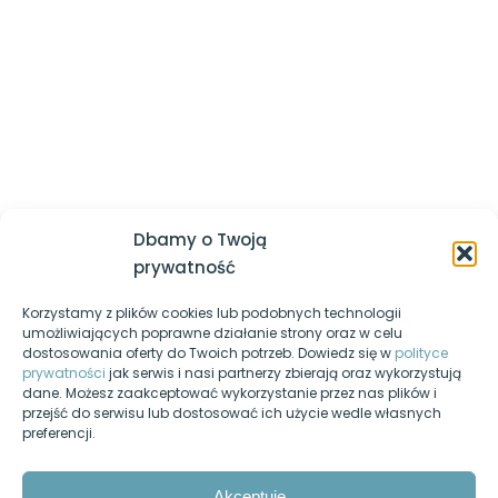
której powinieneś być lepszy jesteś ty sam z dnia
wczorajszego
Multimedia – audio i video
Logowanie / Zarejestruj się
Formaty plików graficznych – JPG,
Regulamin serwisu
PNG, GIF, WEBP, SVG, AVIF
Polityka prywatności
Animacje na potrzeby stron
Nasz kanał YouTube
internetowych
Egzamin-informatyk.pl
Najważniejsze działania na
Dbamy o Twoją
obrazach w programie
Egzamin-programista.pl
prywatność
graficznym
Korzystamy z plików cookies lub podobnych technologii
Pasja-informatyki.pl
Na zakończenie
2
umożliwiających poprawne działanie strony oraz w celu
dostosowania oferty do Twoich potrzeb. Dowiedz się w
polityce
Blog informatyczny
prywatności
jak serwis i nasi partnerzy zbierają oraz wykorzystują
dane. Możesz zaakceptować wykorzystanie przez nas plików i
Fanpage na Facebooku
przejść do serwisu lub dostosować ich użycie wedle własnych
preferencji.
Forum dyskusyjne
Nasz podcast
Akceptuję