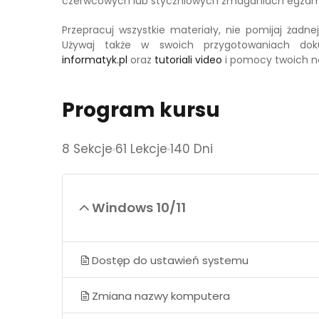
czerwcowych lub styczniowych zmaganiach egzam
Przepracuj wszystkie materiały, nie pomijaj żadnej
Używaj także w swoich przygotowaniach doku
informatyk.pl
oraz
tutoriali video
i pomocy twoich na
Program kursu
8 Sekcje
61 Lekcje
140 Dni
Windows 10/11
Dostęp do ustawień systemu
Zmiana nazwy komputera