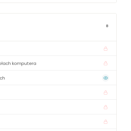
8
połach komputera
ych