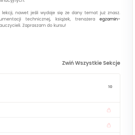
inacyjnych.
Nie pamiętasz hasła?
Zapamiętaj mnie
 lekcji, nawet jeśli wydaje się że dany temat już znasz.
mentacji technicznej, książek, trenażera
egzamin-
uczycieli. Zapraszam do kursu!
Zwiń Wszystkie Sekcje
10