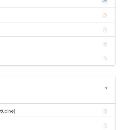
7
tualnej