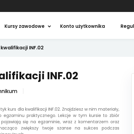
Kursy zawodowe
Konto użytkownika
Regul
Zalogować się
Zapisać się
walifikacji INF.02
Zalogować się
ifikacji INF.02
Nie masz konta?
Zapisać się
hnikum
 kurs dla kwalifikacji INF.02. Znajdziesz w nim materiały,
egzaminu praktycznego. Lekcje w tym kursie to zbiór
j pojawiają się na egzaminie, wraz z komentarzem oraz
znacząco zwiększy twoje szanse na sukces podczas