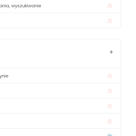
zania, wyszukiwanie
9
ynie