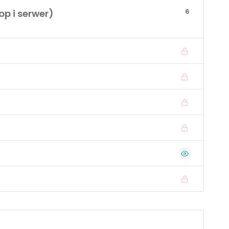
6
p i serwer)