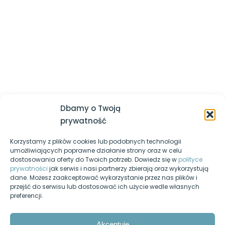
której powinieneś być lepszy jesteś ty sam z dnia
wczorajszego
Logowanie / Zarejestruj się
Tablice (kolekcje) w JS
Regulamin serwisu
Skrypty dokonujące obliczeń,
parsowanie liczb
Polityka prywatności
Skrypty przetwarzające napisy
Nasz kanał YouTube
Egzamin-informatyk.pl
Zmiana stylów elementów strony
w skryptach
Dbamy o Twoją
Egzamin-programista.pl
prywatność
Obiekty i funkcje wbudowane JS,
które warto znać
Korzystamy z plików cookies lub podobnych technologii
Pasja-informatyki.pl
umożliwiających poprawne działanie strony oraz w celu
dostosowania oferty do Twoich potrzeb. Dowiedz się w
polityce
Obsługa ciasteczek w JS
Blog informatyczny
prywatności
jak serwis i nasi partnerzy zbierają oraz wykorzystują
dane. Możesz zaakceptować wykorzystanie przez nas plików i
Fanpage na Facebooku
Skuteczne wyszukiwanie błędów,
przejść do serwisu lub dostosować ich użycie wedle własnych
devtools
preferencji.
Forum dyskusyjne
SQL
10
Nasz podcast
Akceptuję