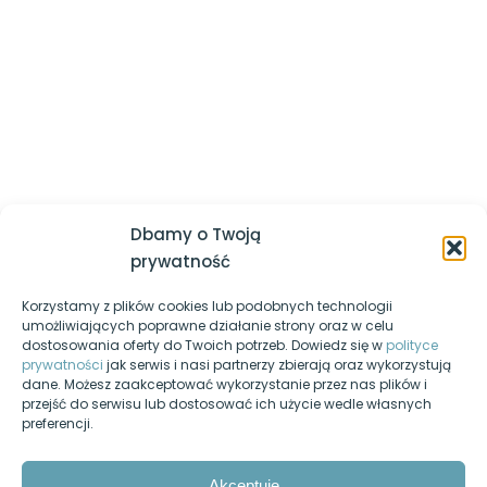
której powinieneś być lepszy jesteś ty sam z dnia
wczorajszego
Określanie wyglądu tabel
Logowanie / Zarejestruj się
Stylizowanie list punktowanych i
Regulamin serwisu
numerowanych
Polityka prywatności
Stylizowanie kontrolek formularzy
Nasz kanał YouTube
Pozycja elementu: static, absolute,
Egzamin-informatyk.pl
relative, fixed
Dbamy o Twoją
Egzamin-programista.pl
prywatność
Jednostki możliwe do użycia w
CSS
Korzystamy z plików cookies lub podobnych technologii
Pasja-informatyki.pl
umożliwiających poprawne działanie strony oraz w celu
Cheat sheet – lista właściwości
dostosowania oferty do Twoich potrzeb. Dowiedz się w
polityce
Blog informatyczny
CSS
prywatności
jak serwis i nasi partnerzy zbierają oraz wykorzystują
dane. Możesz zaakceptować wykorzystanie przez nas plików i
Fanpage na Facebooku
przejść do serwisu lub dostosować ich użycie wedle własnych
JavaScript
14
preferencji.
Forum dyskusyjne
SQL
10
Nasz podcast
Akceptuję