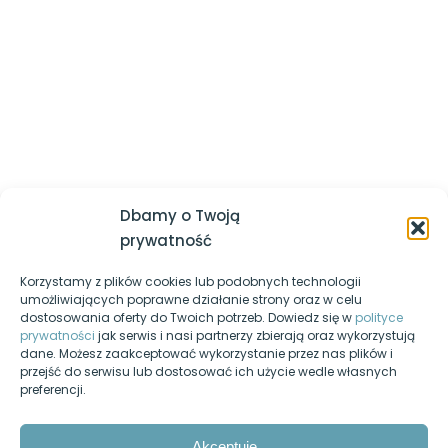
której powinieneś być lepszy jesteś ty sam z dnia
wczorajszego
Logowanie / Zarejestruj się
Usługa Routingu
Regulamin serwisu
Usługa WWW i FTP (+DNS)
Polityka prywatności
Usługa Active Directory
Nasz kanał YouTube
Linux (Ubuntu i OpenSuse)
8
Egzamin-informatyk.pl
Dbamy o Twoją
Egzamin-programista.pl
Ubuntu Server
prywatność
9
Korzystamy z plików cookies lub podobnych technologii
Pasja-informatyki.pl
OpenSuse Server
7
umożliwiających poprawne działanie strony oraz w celu
dostosowania oferty do Twoich potrzeb. Dowiedz się w
polityce
Blog informatyczny
prywatności
jak serwis i nasi partnerzy zbierają oraz wykorzystują
Konfiguracja urządzeń
7
dane. Możesz zaakceptować wykorzystanie przez nas plików i
Fanpage na Facebooku
sieciowych
przejść do serwisu lub dostosować ich użycie wedle własnych
preferencji.
Forum dyskusyjne
Dodatki
6
Nasz podcast
Akceptuję