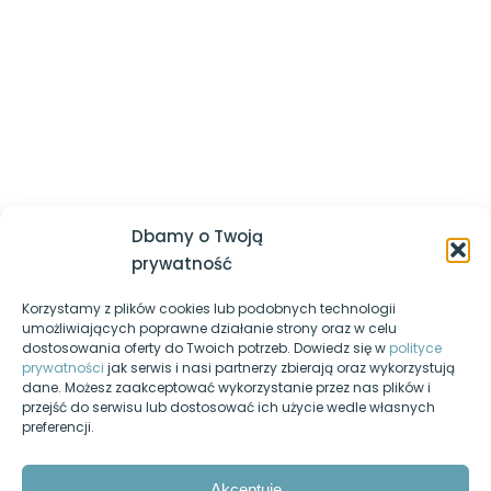
której powinieneś być lepszy jesteś ty sam z dnia
sieciowych
wczorajszego
Logowanie / Zarejestruj się
Router – adresacja IP, usługa
Regulamin serwisu
DHCP
Polityka prywatności
Router – WiFi
Nasz kanał YouTube
Router – przekierowanie portu(-
Egzamin-informatyk.pl
ów)
Dbamy o Twoją
Egzamin-programista.pl
Przełącznik sieciowy – adresacja
prywatność
IP
Korzystamy z plików cookies lub podobnych technologii
Pasja-informatyki.pl
Przełącznik sieciowy – porty
umożliwiających poprawne działanie strony oraz w celu
dostosowania oferty do Twoich potrzeb. Dowiedz się w
polityce
Blog informatyczny
prywatności
jak serwis i nasi partnerzy zbierają oraz wykorzystują
Przełącznik sieciowy – VLAN
dane. Możesz zaakceptować wykorzystanie przez nas plików i
Fanpage na Facebooku
przejść do serwisu lub dostosować ich użycie wedle własnych
Przełącznik sieciowy + Router –
preferencji.
Forum dyskusyjne
routing między VLAN’mi
Nasz podcast
Akceptuję