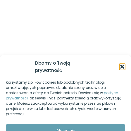
której powinieneś być lepszy jesteś ty sam z dnia
sieciowych
wczorajszego
Logowanie / Zarejestruj się
Dodatki
6
Regulamin serwisu
Polityka prywatności
VirtualBox
Nasz kanał YouTube
Kosztorys
Egzamin-informatyk.pl
Oprogramowanie CPU-Z
Dbamy o Twoją
Egzamin-programista.pl
prywatność
Oprogramowanie GPU-Z
Korzystamy z plików cookies lub podobnych technologii
Pasja-informatyki.pl
Oprogramowanie CRYSTAL DISK
umożliwiających poprawne działanie strony oraz w celu
INFO
dostosowania oferty do Twoich potrzeb. Dowiedz się w
polityce
Blog informatyczny
prywatności
jak serwis i nasi partnerzy zbierają oraz wykorzystują
dane. Możesz zaakceptować wykorzystanie przez nas plików i
Oprogramowanie ZenMap
Fanpage na Facebooku
przejść do serwisu lub dostosować ich użycie wedle własnych
(Nmap)
preferencji.
Forum dyskusyjne
Nasz podcast
Akceptuję