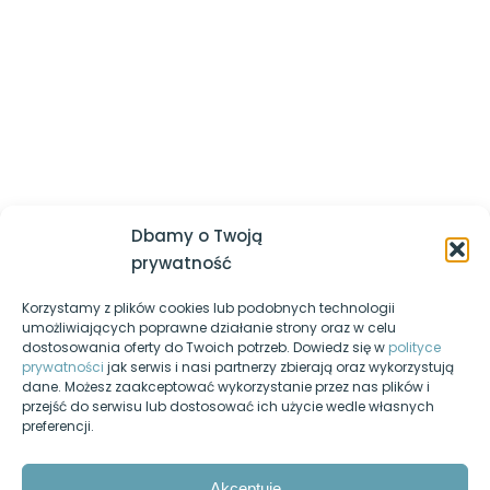
której powinieneś być lepszy jesteś ty sam z dnia
sieciowych
wczorajszego
Logowanie / Zarejestruj się
Router – adresacja IP, usługa
Regulamin serwisu
DHCP
Polityka prywatności
Router – WiFi
Nasz kanał YouTube
Router – przekierowanie portu(-
Egzamin-informatyk.pl
ów)
Dbamy o Twoją
Egzamin-programista.pl
Przełącznik sieciowy – adresacja
prywatność
IP
Korzystamy z plików cookies lub podobnych technologii
Pasja-informatyki.pl
Przełącznik sieciowy – porty
umożliwiających poprawne działanie strony oraz w celu
dostosowania oferty do Twoich potrzeb. Dowiedz się w
polityce
Blog informatyczny
prywatności
jak serwis i nasi partnerzy zbierają oraz wykorzystują
Przełącznik sieciowy – VLAN
dane. Możesz zaakceptować wykorzystanie przez nas plików i
Fanpage na Facebooku
przejść do serwisu lub dostosować ich użycie wedle własnych
Przełącznik sieciowy + Router –
preferencji.
Forum dyskusyjne
routing między VLAN’mi
Nasz podcast
Akceptuję