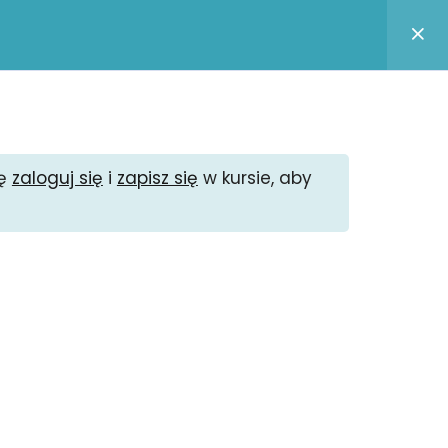
Logowanie / Zarejestruj się
amin serwisu
Polityka prywatności
zę
zaloguj się
i
zapisz się
w kursie, aby
-informatyki.pl
 informatyczny
age na Facebooku
m dyskusyjne
 podcast