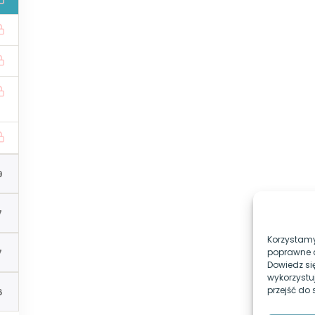
Egzamin-programista.pl
Profi
Nie pamiętasz hasła?
 od której
Zapamiętaj mnie
 - kursy online z kwalifikacji
INF.02
i
INF.03
, które pomog
 Mirosława Zelenta - nauczycieli znanych z kanału
Pasja
9
7
Korzystamy
7
poprawne d
Dowiedz si
wykorzystu
przejść do
6