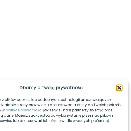
l Patronite
ą Ci zdać egzaminy w technikum,
 informatyki
w YouTube.
Dbamy o Twoją prywatność
 z plików cookies lub podobnych technologii umożliwiających
ziałanie strony oraz w celu dostosowania oferty do Twoich potrzeb.
ę w
polityce prywatności
jak serwis i nasi partnerzy zbierają oraz
ją dane. Możesz zaakceptować wykorzystanie przez nas plików i
 serwisu lub dostosować ich użycie wedle własnych preferencji.