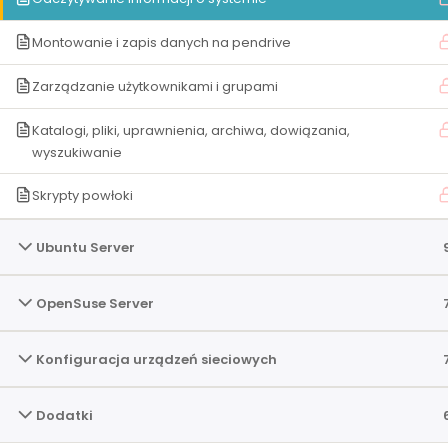
Motto: Nie porównuj siebie do innych – jedyną osobą
Montowanie i zapis danych na pendrive
powinieneś być lepszy jesteś ty sam z dnia wczorajszego
Zarządzanie użytkownikami i grupami
Katalogi, pliki, uprawnienia, archiwa, dowiązania,
2026 © Wszelkie prawa zastrzeżone. Zdaj informatyka
wyszukiwanie
przygotowane przez Damiana Stelmacha i
Skrypty powłoki
Ubuntu Server
OpenSuse Server
Konfiguracja urządzeń sieciowych
Dodatki