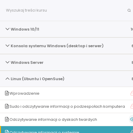
Windows 10/11
1
Konsola systemu Windows (desktop i serwer)
Windows Server
Linux (Ubuntu i OpenSuse)
Mirosław Zelent i Damian Stelmach – zmieniamy naukę i
Wprowadzenie
na bardziej przystępną. Wierzymy w nauczanie, które rozp
a nie takie, które wynika z przymusu. Naszym celem je
Sudo i odczytywanie informacji o podzespołach komputera
wielokrotnie zadziwiający stopień przyswajalności materi
który pozwoli każdemu, kto tylko zechce popracować, st
Odczytywanie informacji o dyskach twardych
mały krok lepszym w tym co robi. Temat po temacie, film 
wykład po wykładzie.
Odczytywanie informacji o systemie