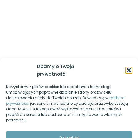
której powinieneś być lepszy jesteś ty sam z dnia
dyskach twardych
wczorajszego
Logowanie / Zarejestruj się
Odczytywanie informacji o
Regulamin serwisu
systemie
Polityka prywatności
Montowanie i zapis danych na
pendrive
Nasz kanał YouTube
Zarządzanie użytkownikami i
Egzamin-informatyk.pl
grupami
Dbamy o Twoją
Egzamin-programista.pl
prywatność
Katalogi, pliki, uprawnienia,
archiwa, dowiązania,
Korzystamy z plików cookies lub podobnych technologii
Pasja-informatyki.pl
wyszukiwanie
umożliwiających poprawne działanie strony oraz w celu
dostosowania oferty do Twoich potrzeb. Dowiedz się w
polityce
Blog informatyczny
Skrypty powłoki
prywatności
jak serwis i nasi partnerzy zbierają oraz wykorzystują
dane. Możesz zaakceptować wykorzystanie przez nas plików i
Fanpage na Facebooku
przejść do serwisu lub dostosować ich użycie wedle własnych
Ubuntu Server
9
preferencji.
Forum dyskusyjne
Nasz podcast
OpenSuse Server
7
Akceptuję